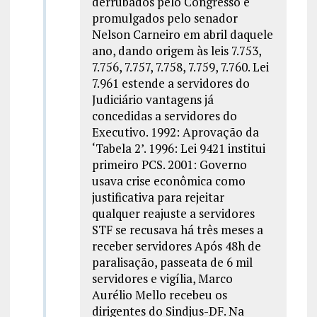
derrubados pelo Congresso e
promulgados pelo senador
Nelson Carneiro em abril daquele
ano, dando origem às leis 7.753,
7.756, 7.757, 7.758, 7.759, 7.760. Lei
7.961 estende a servidores do
Judiciário vantagens já
concedidas a servidores do
Executivo. 1992: Aprovação da
‘Tabela 2’. 1996: Lei 9421 institui
primeiro PCS. 2001: Governo
usava crise econômica como
justificativa para rejeitar
qualquer reajuste a servidores
STF se recusava há três meses a
receber servidores Após 48h de
paralisação, passeata de 6 mil
servidores e vigília, Marco
Aurélio Mello recebeu os
dirigentes do Sindjus-DF. Na