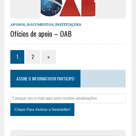
APOIOS
,
DOCUMENTOS
,
INSTITUIÇÕES
Ofícios de apoio – OAB
Paginação
1
2
»
de
posts
ASSINE O INFORMATIVO!!! PARTICIPE!