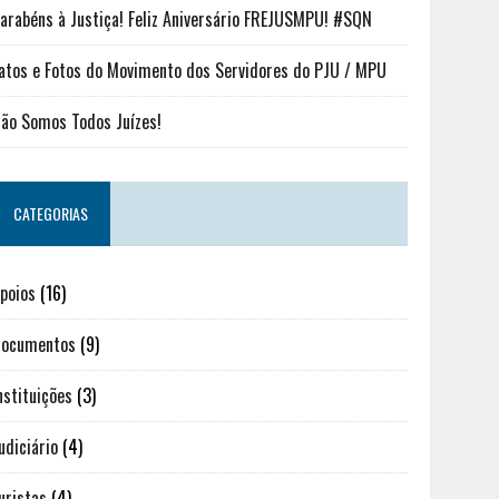
arabéns à Justiça! Feliz Aniversário FREJUSMPU! #SQN
atos e Fotos do Movimento dos Servidores do PJU / MPU
ão Somos Todos Juízes!
CATEGORIAS
poios
(16)
ocumentos
(9)
nstituições
(3)
udiciário
(4)
uristas
(4)