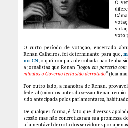
O vet
difer
Câmar
vota
votaç
voto 
O curto período de votação, encerrado abr
Renan Calheiros, foi determinante para que,
m
no CN
, o quórum para derrubada não tenha sid
a jornalistas que Renan
“jogou em parceria com 
minutos o Governo teria sido derrotado
“
(leia ma
Por outro lado, a manobra de Renan, provav
federal (minutos antes da sessão Renan reuniu-s
sido antecipada pelos parlamentares, habituado
De qualquer forma, é fato que diversos apoiad
sessão mas não concretizaram sua promessa de
a lamentável derrota dos servidores por apena