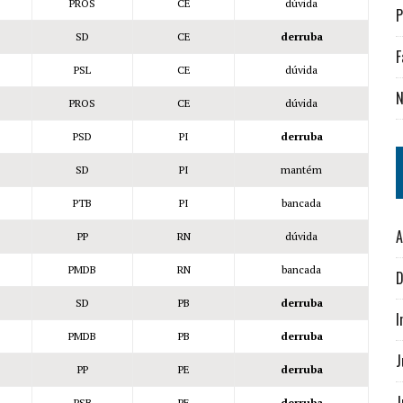
PROS
CE
dúvida
P
SD
CE
derruba
F
PSL
CE
dúvida
N
PROS
CE
dúvida
PSD
PI
derruba
SD
PI
mantém
PTB
PI
bancada
A
PP
RN
dúvida
PMDB
RN
bancada
D
SD
PB
derruba
I
PMDB
PB
derruba
J
PP
PE
derruba
J
PSB
PE
derruba