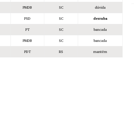
PMDB
SC
dúvida
PSD
SC
derruba
PT
SC
bancada
PMDB
SC
bancada
PDT
RS
mantém