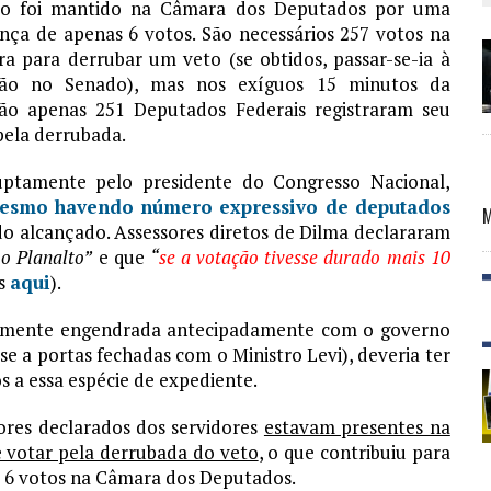
o foi mantido na Câmara dos Deputados por uma
ença de apenas 6 votos. São necessários 257 votos na
a para derrubar um veto (se obtidos, passar-se-ia à
ção no Senado), mas nos exíguos 15 minutos da
ão apenas 251 Deputados Federais registraram seu
pela derrubada.
uptamente pelo presidente do Congresso Nacional,
esmo havendo número expressivo de deputados
o alcançado. Assessores diretos de Dilma declararam
o Planalto”
e que
“
se a votação tivesse durado mais 10
is
aqui
).
elmente engendrada antecipadamente com o governo
e a portas fechadas com o Ministro Levi), deveria ter
s a essa espécie de expediente.
ores declarados dos servidores
estavam presentes na
 votar pela derrubada do veto
, o que contribuiu para
s 6 votos na Câmara dos Deputados.