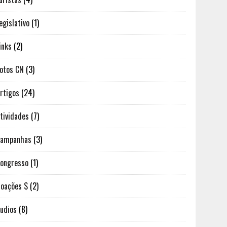
egislativo
(1)
inks
(2)
otos CN
(3)
rtigos
(24)
tividades
(7)
Campanhas
(3)
ongresso
(1)
oações $
(2)
udios
(8)