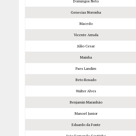
Domingos Neto
Genecias Noronha
Macedo
Vicente Arruda
Júlio Cesar
Mainha
Paes Landim
Beto Rosado
Walter Alves
Benjamin Maranhão
Manoel Junior
Eduardo da Fonte
João Fernando Coutinho