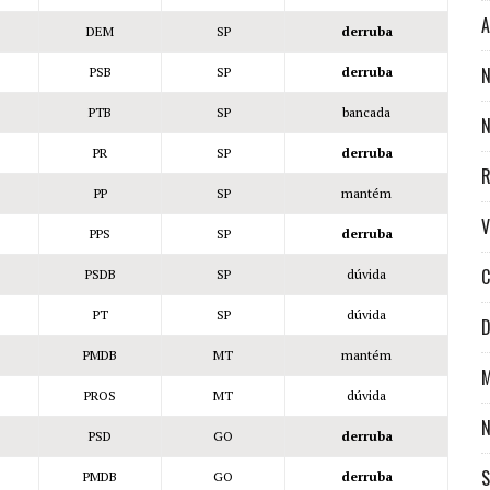
A
DEM
SP
derruba
N
PSB
SP
derruba
PTB
SP
bancada
N
PR
SP
derruba
R
PP
SP
mantém
V
PPS
SP
derruba
C
PSDB
SP
dúvida
PT
SP
dúvida
D
PMDB
MT
mantém
M
PROS
MT
dúvida
N
PSD
GO
derruba
S
PMDB
GO
derruba