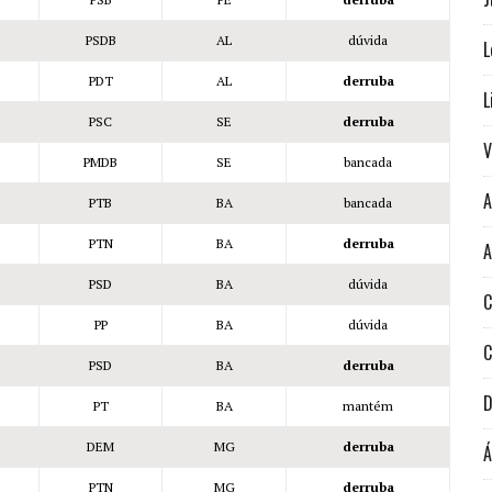
PSDB
AL
dúvida
L
PDT
AL
derruba
L
PSC
SE
derruba
V
PMDB
SE
bancada
A
PTB
BA
bancada
PTN
BA
derruba
A
PSD
BA
dúvida
PP
BA
dúvida
C
PSD
BA
derruba
D
PT
BA
mantém
DEM
MG
derruba
Á
PTN
MG
derruba