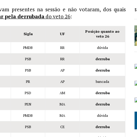
s
avam presentes na sessão e não votaram, dos quais
r pela derrubada
do veto 26
:
Posição quanto ao
Sigla
UF
veto 26
PMDB
RR
dúvida
PSB
RR
derruba
PSB
AP
derruba
PR
AP
bancada
PSD
AM
derruba
PEN
MA
derruba
PMDB
MA
dúvida
PSB
CE
derruba