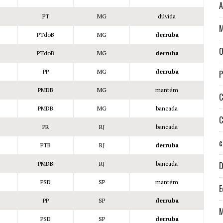
A
PT
MG
dúvida
M
PTdoB
MG
derruba
O
PTdoB
MG
derruba
PP
MG
derruba
P
PMDB
MG
mantém
PMDB
MG
bancada
C
PR
RJ
bancada
c
PTB
RJ
derruba
PMDB
RJ
bancada
D
PSD
SP
mantém
E
PP
SP
derruba
M
PSD
SP
derruba