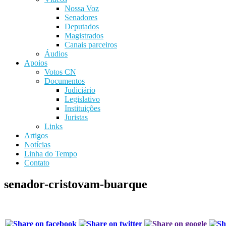
Nossa Voz
Senadores
Deputados
Magistrados
Canais parceiros
Áudios
Apoios
Votos CN
Documentos
Judiciário
Legislativo
Instituições
Juristas
Links
Artigos
Notícias
Linha do Tempo
Contato
senador-cristovam-buarque