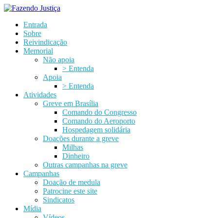
Entrada
Sobre
Reivindicação
Memorial
Não apoia
> Entenda
Apoia
> Entenda
Atividades
Greve em Brasília
Comando do Congresso
Comando do Aeroporto
Hospedagem solidária
Doações durante a greve
Milhas
Dinheiro
Outras campanhas na greve
Campanhas
Doação de medula
Patrocine este site
Sindicatos
Mídia
Vídeos