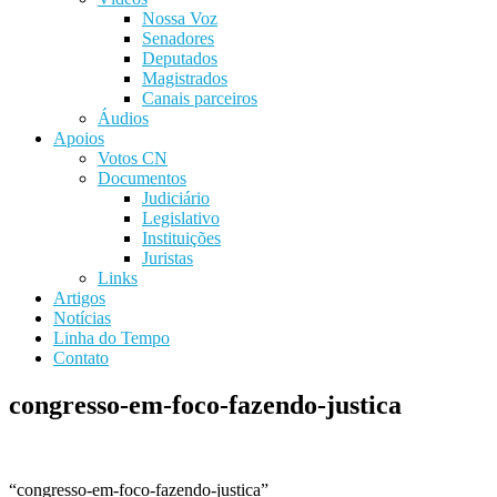
Nossa Voz
Senadores
Deputados
Magistrados
Canais parceiros
Áudios
Apoios
Votos CN
Documentos
Judiciário
Legislativo
Instituições
Juristas
Links
Artigos
Notícias
Linha do Tempo
Contato
congresso-em-foco-fazendo-justica
“congresso-em-foco-fazendo-justica”