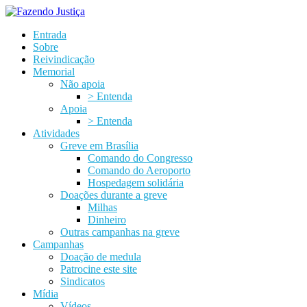
Entrada
Sobre
Reivindicação
Memorial
Não apoia
> Entenda
Apoia
> Entenda
Atividades
Greve em Brasília
Comando do Congresso
Comando do Aeroporto
Hospedagem solidária
Doações durante a greve
Milhas
Dinheiro
Outras campanhas na greve
Campanhas
Doação de medula
Patrocine este site
Sindicatos
Mídia
Vídeos