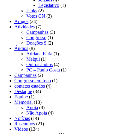
Legislativo
(1)
Links
(2)
Votos CN
(3)
Artigos
(24)
Atividades
(7)
Campanhas
(3)
Congresso
(1)
Doações $
(2)
Áudios
(8)
Adriana Faria
(1)
Melqui
(1)
Outros áudios
(4)
PC – Paulo Costa
(1)
Campanhas
(2)
Congresso em foco
(1)
contatos estados
(4)
Destaque
(34)
Equipe
(1)
Memorial
(13)
Apoia
(9)
Não Apoia
(4)
Notícias
(14)
Rascunhos
(21)
Vídeos
(134)