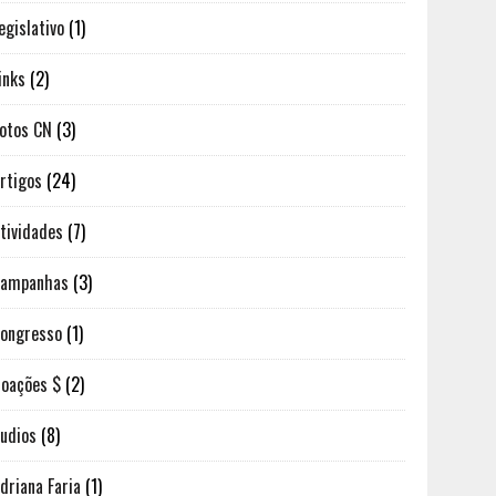
egislativo
(1)
inks
(2)
otos CN
(3)
rtigos
(24)
tividades
(7)
Campanhas
(3)
ongresso
(1)
oações $
(2)
udios
(8)
driana Faria
(1)