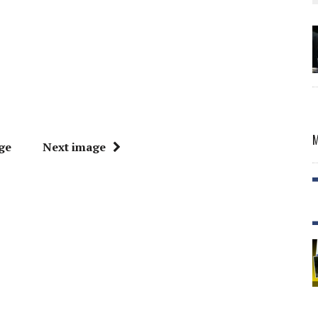
ge
Next image