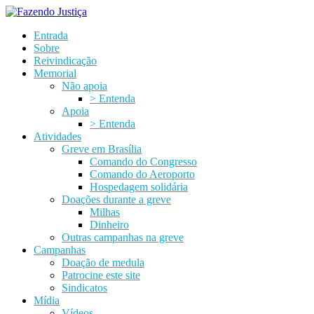
Entrada
Sobre
Reivindicação
Memorial
Não apoia
> Entenda
Apoia
> Entenda
Atividades
Greve em Brasília
Comando do Congresso
Comando do Aeroporto
Hospedagem solidária
Doações durante a greve
Milhas
Dinheiro
Outras campanhas na greve
Campanhas
Doação de medula
Patrocine este site
Sindicatos
Mídia
Vídeos