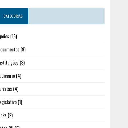
CATEGORIAS
poios
(16)
ocumentos
(9)
nstituições
(3)
udiciário
(4)
uristas
(4)
egislativo
(1)
inks
(2)