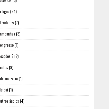
otos CN
(3)
rtigos
(24)
tividades
(7)
Campanhas
(3)
ongresso
(1)
oações $
(2)
udios
(8)
driana Faria
(1)
elqui
(1)
utros áudios
(4)