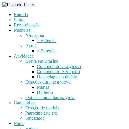
Entrada
Sobre
Reivindicação
Memorial
Não apoia
> Entenda
Apoia
> Entenda
Atividades
Greve em Brasília
Comando do Congresso
Comando do Aeroporto
Hospedagem solidária
Doações durante a greve
Milhas
Dinheiro
Outras campanhas na greve
Campanhas
Doação de medula
Patrocine este site
Sindicatos
Mídia
Vídeos