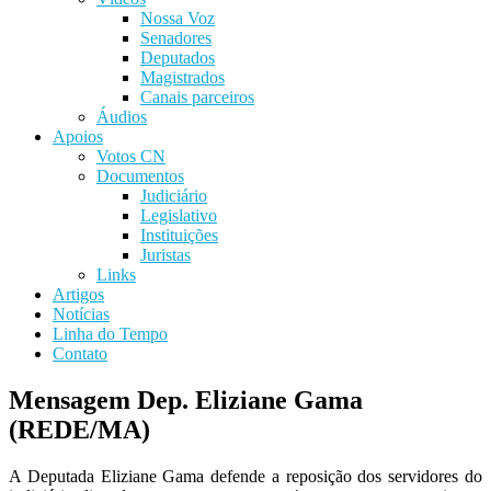
Nossa Voz
Senadores
Deputados
Magistrados
Canais parceiros
Áudios
Apoios
Votos CN
Documentos
Judiciário
Legislativo
Instituições
Juristas
Links
Artigos
Notícias
Linha do Tempo
Contato
Mensagem Dep. Eliziane Gama
(REDE/MA)
A Deputada Eliziane Gama defende a reposição dos servidores do