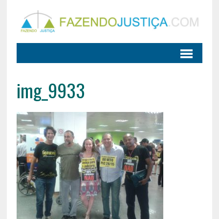
img_9933