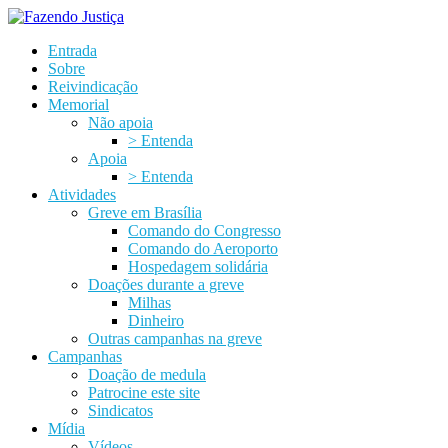
Entrada
Sobre
Reivindicação
Memorial
Não apoia
> Entenda
Apoia
> Entenda
Atividades
Greve em Brasília
Comando do Congresso
Comando do Aeroporto
Hospedagem solidária
Doações durante a greve
Milhas
Dinheiro
Outras campanhas na greve
Campanhas
Doação de medula
Patrocine este site
Sindicatos
Mídia
Vídeos