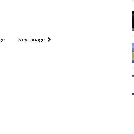
ge
Next image