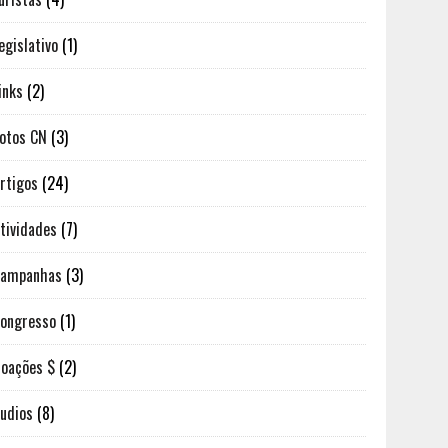
egislativo
(1)
inks
(2)
otos CN
(3)
rtigos
(24)
tividades
(7)
Campanhas
(3)
ongresso
(1)
oações $
(2)
udios
(8)