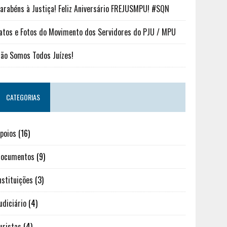
arabéns à Justiça! Feliz Aniversário FREJUSMPU! #SQN
atos e Fotos do Movimento dos Servidores do PJU / MPU
ão Somos Todos Juízes!
CATEGORIAS
poios
(16)
ocumentos
(9)
nstituições
(3)
udiciário
(4)
uristas
(4)