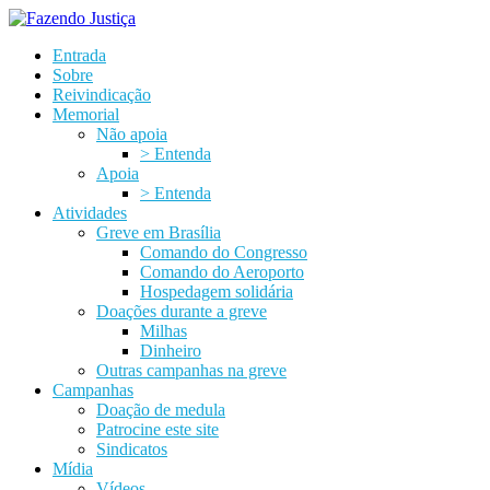
Entrada
Sobre
Reivindicação
Memorial
Não apoia
> Entenda
Apoia
> Entenda
Atividades
Greve em Brasília
Comando do Congresso
Comando do Aeroporto
Hospedagem solidária
Doações durante a greve
Milhas
Dinheiro
Outras campanhas na greve
Campanhas
Doação de medula
Patrocine este site
Sindicatos
Mídia
Vídeos