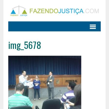
img_5678