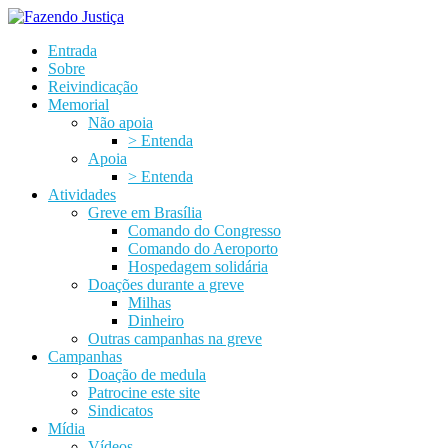
Entrada
Sobre
Reivindicação
Memorial
Não apoia
> Entenda
Apoia
> Entenda
Atividades
Greve em Brasília
Comando do Congresso
Comando do Aeroporto
Hospedagem solidária
Doações durante a greve
Milhas
Dinheiro
Outras campanhas na greve
Campanhas
Doação de medula
Patrocine este site
Sindicatos
Mídia
Vídeos