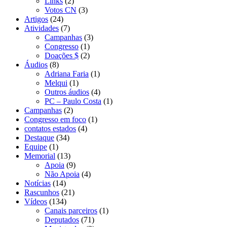
Links
(2)
Votos CN
(3)
Artigos
(24)
Atividades
(7)
Campanhas
(3)
Congresso
(1)
Doações $
(2)
Áudios
(8)
Adriana Faria
(1)
Melqui
(1)
Outros áudios
(4)
PC – Paulo Costa
(1)
Campanhas
(2)
Congresso em foco
(1)
contatos estados
(4)
Destaque
(34)
Equipe
(1)
Memorial
(13)
Apoia
(9)
Não Apoia
(4)
Notícias
(14)
Rascunhos
(21)
Vídeos
(134)
Canais parceiros
(1)
Deputados
(71)