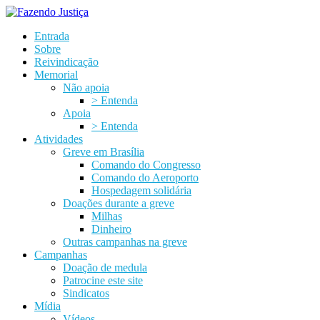
Entrada
Sobre
Reivindicação
Memorial
Não apoia
> Entenda
Apoia
> Entenda
Atividades
Greve em Brasília
Comando do Congresso
Comando do Aeroporto
Hospedagem solidária
Doações durante a greve
Milhas
Dinheiro
Outras campanhas na greve
Campanhas
Doação de medula
Patrocine este site
Sindicatos
Mídia
Vídeos