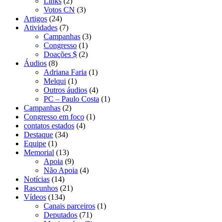
Links
(2)
Votos CN
(3)
Artigos
(24)
Atividades
(7)
Campanhas
(3)
Congresso
(1)
Doações $
(2)
Áudios
(8)
Adriana Faria
(1)
Melqui
(1)
Outros áudios
(4)
PC – Paulo Costa
(1)
Campanhas
(2)
Congresso em foco
(1)
contatos estados
(4)
Destaque
(34)
Equipe
(1)
Memorial
(13)
Apoia
(9)
Não Apoia
(4)
Notícias
(14)
Rascunhos
(21)
Vídeos
(134)
Canais parceiros
(1)
Deputados
(71)