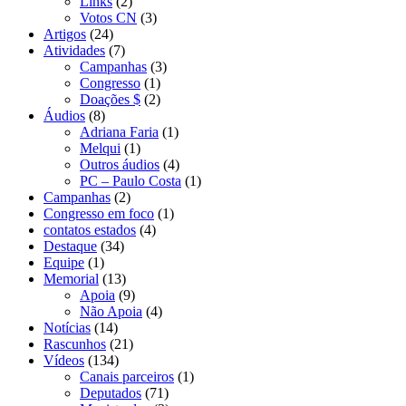
Links
(2)
Votos CN
(3)
Artigos
(24)
Atividades
(7)
Campanhas
(3)
Congresso
(1)
Doações $
(2)
Áudios
(8)
Adriana Faria
(1)
Melqui
(1)
Outros áudios
(4)
PC – Paulo Costa
(1)
Campanhas
(2)
Congresso em foco
(1)
contatos estados
(4)
Destaque
(34)
Equipe
(1)
Memorial
(13)
Apoia
(9)
Não Apoia
(4)
Notícias
(14)
Rascunhos
(21)
Vídeos
(134)
Canais parceiros
(1)
Deputados
(71)