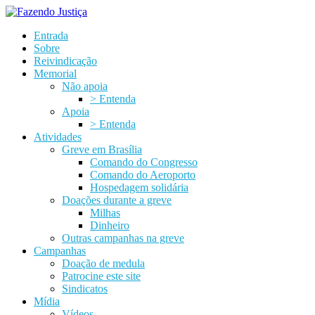
Entrada
Sobre
Reivindicação
Memorial
Não apoia
> Entenda
Apoia
> Entenda
Atividades
Greve em Brasília
Comando do Congresso
Comando do Aeroporto
Hospedagem solidária
Doações durante a greve
Milhas
Dinheiro
Outras campanhas na greve
Campanhas
Doação de medula
Patrocine este site
Sindicatos
Mídia
Vídeos