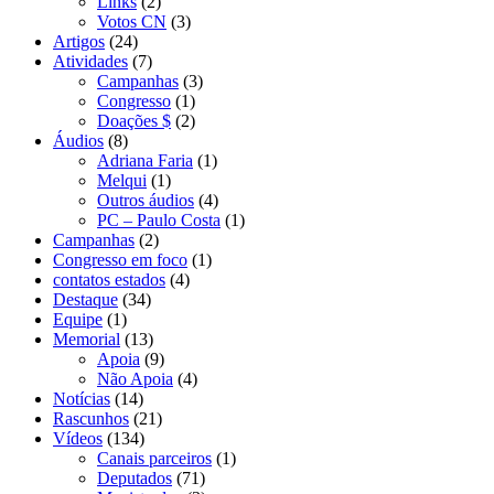
Links
(2)
Votos CN
(3)
Artigos
(24)
Atividades
(7)
Campanhas
(3)
Congresso
(1)
Doações $
(2)
Áudios
(8)
Adriana Faria
(1)
Melqui
(1)
Outros áudios
(4)
PC – Paulo Costa
(1)
Campanhas
(2)
Congresso em foco
(1)
contatos estados
(4)
Destaque
(34)
Equipe
(1)
Memorial
(13)
Apoia
(9)
Não Apoia
(4)
Notícias
(14)
Rascunhos
(21)
Vídeos
(134)
Canais parceiros
(1)
Deputados
(71)