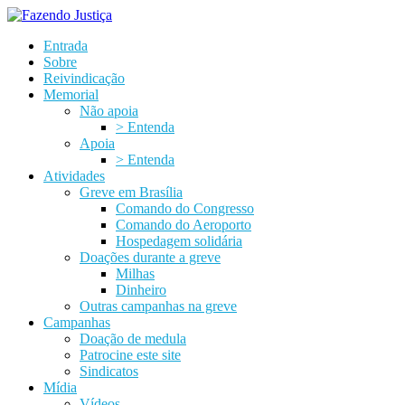
Entrada
Sobre
Reivindicação
Memorial
Não apoia
> Entenda
Apoia
> Entenda
Atividades
Greve em Brasília
Comando do Congresso
Comando do Aeroporto
Hospedagem solidária
Doações durante a greve
Milhas
Dinheiro
Outras campanhas na greve
Campanhas
Doação de medula
Patrocine este site
Sindicatos
Mídia
Vídeos