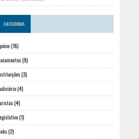
CATEGORIAS
poios
(16)
ocumentos
(9)
nstituições
(3)
udiciário
(4)
uristas
(4)
egislativo
(1)
inks
(2)