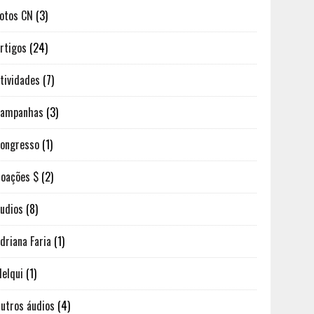
otos CN
(3)
rtigos
(24)
tividades
(7)
Campanhas
(3)
ongresso
(1)
oações $
(2)
udios
(8)
driana Faria
(1)
elqui
(1)
utros áudios
(4)