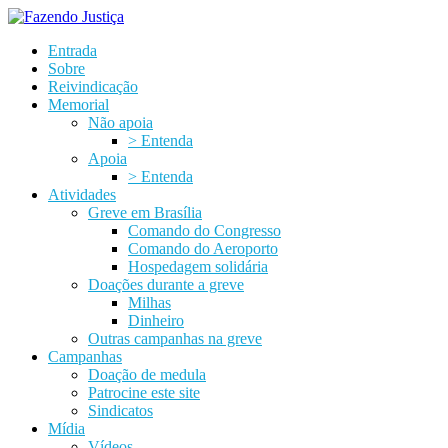
Entrada
Sobre
Reivindicação
Memorial
Não apoia
> Entenda
Apoia
> Entenda
Atividades
Greve em Brasília
Comando do Congresso
Comando do Aeroporto
Hospedagem solidária
Doações durante a greve
Milhas
Dinheiro
Outras campanhas na greve
Campanhas
Doação de medula
Patrocine este site
Sindicatos
Mídia
Vídeos