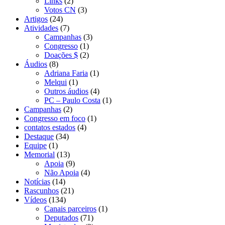
Links
(2)
Votos CN
(3)
Artigos
(24)
Atividades
(7)
Campanhas
(3)
Congresso
(1)
Doações $
(2)
Áudios
(8)
Adriana Faria
(1)
Melqui
(1)
Outros áudios
(4)
PC – Paulo Costa
(1)
Campanhas
(2)
Congresso em foco
(1)
contatos estados
(4)
Destaque
(34)
Equipe
(1)
Memorial
(13)
Apoia
(9)
Não Apoia
(4)
Notícias
(14)
Rascunhos
(21)
Vídeos
(134)
Canais parceiros
(1)
Deputados
(71)