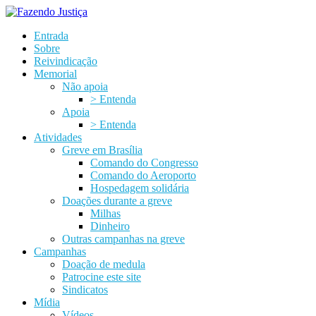
Entrada
Sobre
Reivindicação
Memorial
Não apoia
> Entenda
Apoia
> Entenda
Atividades
Greve em Brasília
Comando do Congresso
Comando do Aeroporto
Hospedagem solidária
Doações durante a greve
Milhas
Dinheiro
Outras campanhas na greve
Campanhas
Doação de medula
Patrocine este site
Sindicatos
Mídia
Vídeos