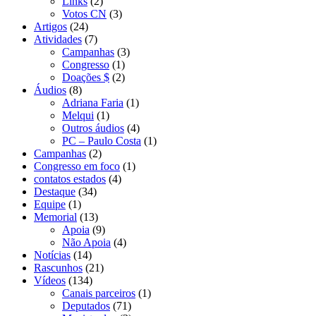
Links
(2)
Votos CN
(3)
Artigos
(24)
Atividades
(7)
Campanhas
(3)
Congresso
(1)
Doações $
(2)
Áudios
(8)
Adriana Faria
(1)
Melqui
(1)
Outros áudios
(4)
PC – Paulo Costa
(1)
Campanhas
(2)
Congresso em foco
(1)
contatos estados
(4)
Destaque
(34)
Equipe
(1)
Memorial
(13)
Apoia
(9)
Não Apoia
(4)
Notícias
(14)
Rascunhos
(21)
Vídeos
(134)
Canais parceiros
(1)
Deputados
(71)