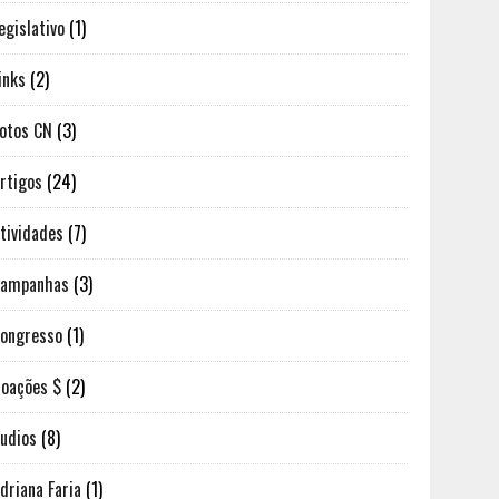
egislativo
(1)
inks
(2)
otos CN
(3)
rtigos
(24)
tividades
(7)
Campanhas
(3)
ongresso
(1)
oações $
(2)
udios
(8)
driana Faria
(1)