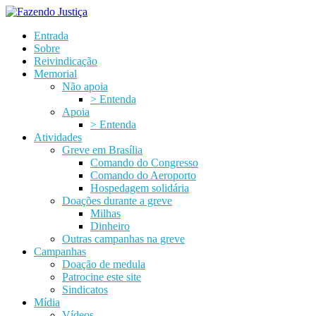
Entrada
Sobre
Reivindicação
Memorial
Não apoia
> Entenda
Apoia
> Entenda
Atividades
Greve em Brasília
Comando do Congresso
Comando do Aeroporto
Hospedagem solidária
Doações durante a greve
Milhas
Dinheiro
Outras campanhas na greve
Campanhas
Doação de medula
Patrocine este site
Sindicatos
Mídia
Vídeos