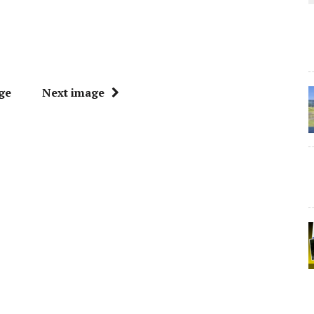
ge
Next image