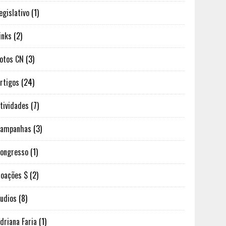
egislativo
(1)
inks
(2)
otos CN
(3)
rtigos
(24)
tividades
(7)
Campanhas
(3)
ongresso
(1)
oações $
(2)
udios
(8)
driana Faria
(1)