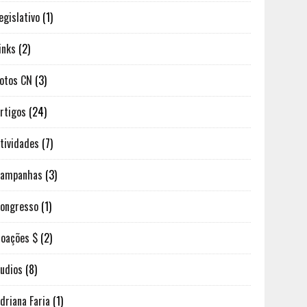
egislativo
(1)
inks
(2)
otos CN
(3)
rtigos
(24)
tividades
(7)
Campanhas
(3)
ongresso
(1)
oações $
(2)
udios
(8)
driana Faria
(1)