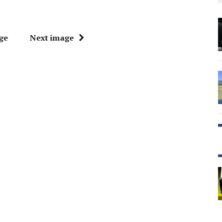
ge
Next image