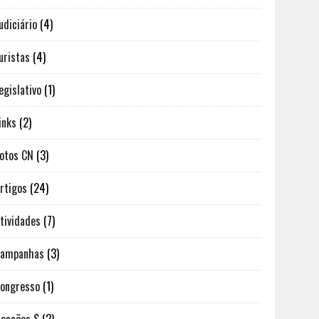
udiciário
(4)
uristas
(4)
egislativo
(1)
inks
(2)
otos CN
(3)
rtigos
(24)
tividades
(7)
Campanhas
(3)
ongresso
(1)