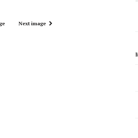
ge
Next image