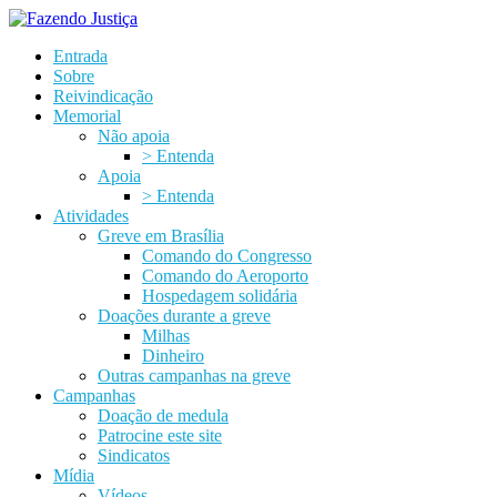
Entrada
Sobre
Reivindicação
Memorial
Não apoia
> Entenda
Apoia
> Entenda
Atividades
Greve em Brasília
Comando do Congresso
Comando do Aeroporto
Hospedagem solidária
Doações durante a greve
Milhas
Dinheiro
Outras campanhas na greve
Campanhas
Doação de medula
Patrocine este site
Sindicatos
Mídia
Vídeos