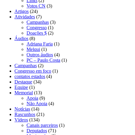
Links
(2)
Votos CN
(3)
Artigos
(24)
Atividades
(7)
Campanhas
(3)
Congresso
(1)
Doações $
(2)
Áudios
(8)
Adriana Faria
(1)
Melqui
(1)
Outros áudios
(4)
PC – Paulo Costa
(1)
Campanhas
(2)
Congresso em foco
(1)
contatos estados
(4)
Destaque
(34)
Equipe
(1)
Memorial
(13)
Apoia
(9)
Não Apoia
(4)
Notícias
(14)
Rascunhos
(21)
Vídeos
(134)
Canais parceiros
(1)
Deputados
(71)