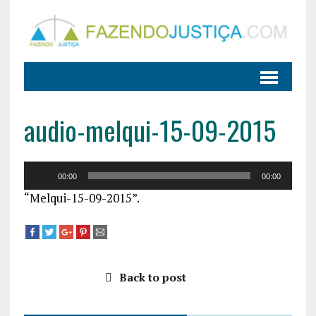
audio-melqui-15-09-2015
Tocador
00:00
00:00
de
“Melqui-15-09-2015”.
áudio
Back to post