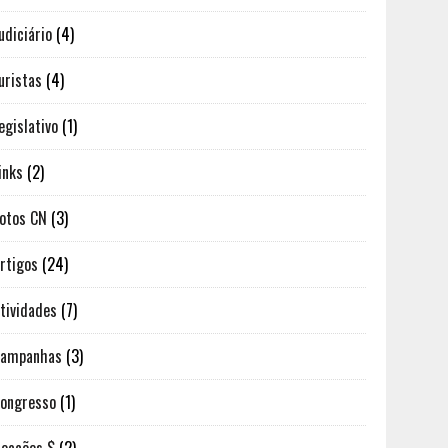
udiciário
(4)
uristas
(4)
egislativo
(1)
inks
(2)
otos CN
(3)
rtigos
(24)
tividades
(7)
Campanhas
(3)
ongresso
(1)