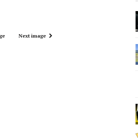
ge
Next image