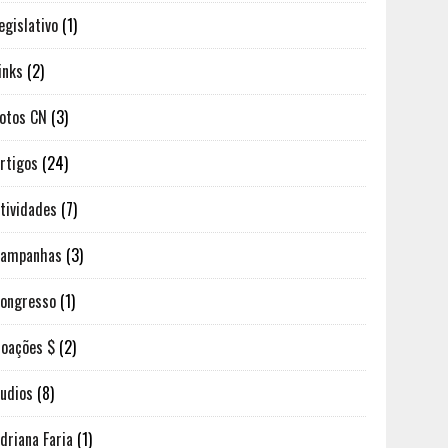
egislativo
(1)
inks
(2)
otos CN
(3)
rtigos
(24)
tividades
(7)
Campanhas
(3)
ongresso
(1)
oações $
(2)
udios
(8)
driana Faria
(1)