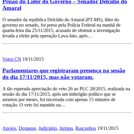
Prisão do Líder do Governo – Senador Delcídio do
Amaral
O senador da república Delcídio do Amaral (PT-MS), líder do
governo no senado, foi preso pela Polícia Federal na manhã de
quarta-feira dia 25/11/2015, acusado de obstruir a investigação
levada a efeito pela operação Lava-Jato, após…
Votos CN
19/11/2015
Parlamentares que registraram presença na sessão
do dia 17/11/2015, mas não votaram.
A tão esperada apreciação do veto 26 ao PLC 28/2015, realizada na
sessão do dia 17/11/2015, após um imbróglio político que se
arrastou por meses, foi encerrada com apenas 15 minutos de
votação. O veto foi mantido na…
Apoios
,
Destaque
,
Judiciário
,
Juristas
,
Rascunhos
19/11/2015