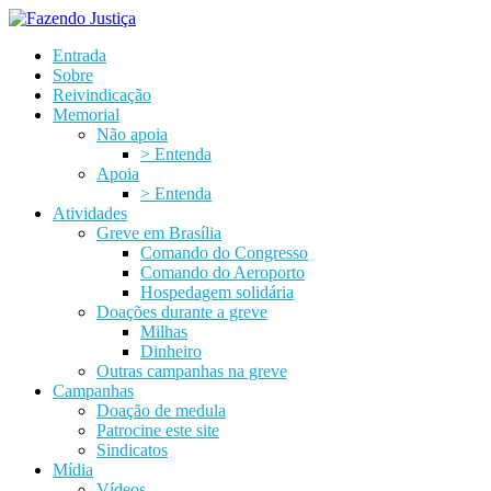
Entrada
Sobre
Reivindicação
Memorial
Não apoia
> Entenda
Apoia
> Entenda
Atividades
Greve em Brasília
Comando do Congresso
Comando do Aeroporto
Hospedagem solidária
Doações durante a greve
Milhas
Dinheiro
Outras campanhas na greve
Campanhas
Doação de medula
Patrocine este site
Sindicatos
Mídia
Vídeos