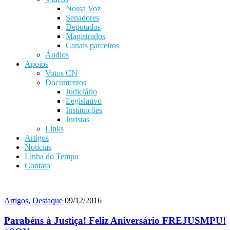
Nossa Voz
Senadores
Deputados
Magistrados
Canais parceiros
Áudios
Apoios
Votos CN
Documentos
Judiciário
Legislativo
Instituições
Juristas
Links
Artigos
Notícias
Linha do Tempo
Contato
Artigos
,
Destaque
09/12/2016
Parabéns à Justiça! Feliz Aniversário FREJUSMPU!